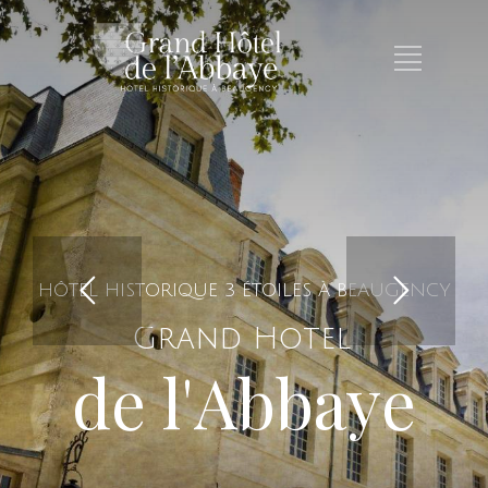
H
Ô
T
E
L
H
I
S
T
O
R
I
Q
U
E
3
É
T
O
I
L
E
S
À
B
E
A
U
G
E
N
C
Y
G
r
a
n
d
H
ô
t
e
l
d
e
l
'
A
b
b
a
y
e