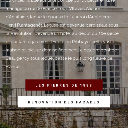
du chœur…).
Elle abrita le concile où fut déclaré nul le
mariage du roi de France Louis VII avec Aliénor
d’Aquitaine, laquelle épousa le futur roi d’Angleterre :
Henri Plantagenêt. L’église est devenue paroissiale sous
la Révolution.
Devenue un hôtel au début du 20e siècle
et abritant également l’Ecole de l’Abbaye, cette vaste
maison religieuse domine fièrement le célèbre pont de
Beaugency sous lequel passe le plus long fleuve de
France.
LES PIERRES DE 1888
RENOVATION DES FACADES