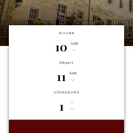
Arrivée
10
Août
Départ
11
Août
VOYAGEURS
1