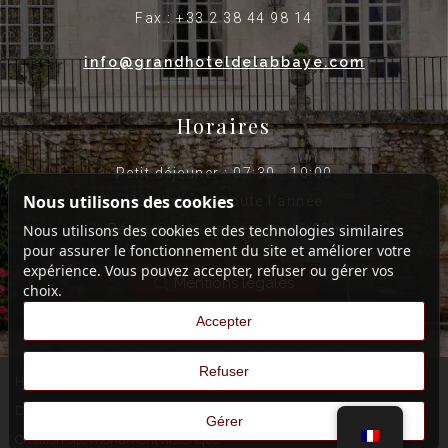
Fax : +33 2 38 44 98 14
info@grandhoteldelabbaye.com
Horaires
Petit déjeuner : 07:30 - 10:00
Nous utilisons des cookies
Hôtel ouvert toute l'année
Réception ouverte jusqu'à 20h
Nous utilisons des cookies et des technologies similaires
pour assurer le fonctionnement du site et améliorer votre
expérience. Vous pouvez accepter, refuser ou gérer vos
Mentions légales
choix.
Accepter
Refuser
Hotel Web Design
|
Agence Web Hôtel Restaurant
|
France Web
Design
|
Maintenance WordPress
|
Référencement Entreprises
|
Gérer
Création site monument historique