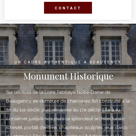
CONTACT
UN CADRE AUTHENTIQUE A BEAUGENCY
Monument Historique
Sur les rives de la Loire, l’abbaye Notre-Dame de
Beaugency, ex-demeure de chanoines, fut construite à la
fin du 11e siècle, puis remaniée au 17e siècle. Elle a su
conserver jusqu’à nos jours sa splendeur architecturale
(chevet, portail d’entrée, chapiteaux sculptés, jeux d’arcs